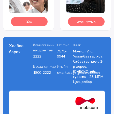
Үзэх
Бүртгүүлэх
Үйлчилгээний
Оффис
Хаяг
Холбоо
нэгдсэн төв
7575-
Монгол Улс,
барих
2222
9944
Улаанбаатар хот,
Сүхбаатар дүүрэг, 1-
Бусад сүлжээ
Имэйл
р хороо,
ЮНЕСКО-ийн
1800-2222
smartusage@mobicom.mn
гудамж - 28, МПМ
Цогцолбор