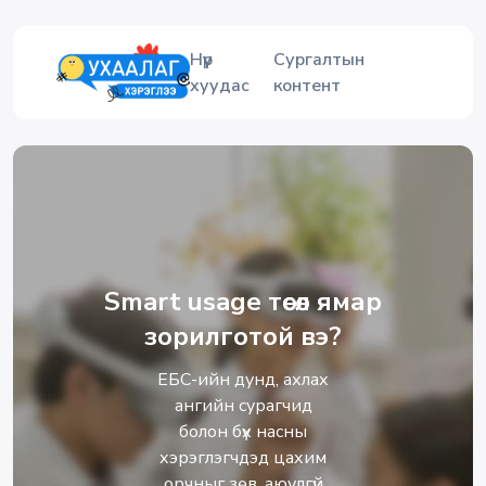
Нүүр
Сургалтын
хуудас
контент
Smart usage төсөл ямар
зорилготой вэ?
ЕБС-ийн дунд, ахлах
ангийн сурагчид
болон бүх насны
хэрэглэгчдэд цахим
орчныг зөв, аюулгүй