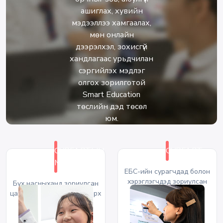
ашиглах, хувийн
мэдээллээ хамгаалах,
мөн онлайн
дээрэлхэл, зохисгүй
хандлагаас урьдчилан
сэргийлэх мэдлэг
олгох зорилготой
Smart Education
төслийн дэд төсөл
юм.
СУРГАЛТЫН
СУРГАЛТ
МАТЕРИАЛ
ЕБС-ийн сурагчдад болон
хэрэглэгчдэд зориулсан
Бүх насныханд зориулсан
танхимын сургалтууд
цахим хэрэглээний талаарх
контентууд