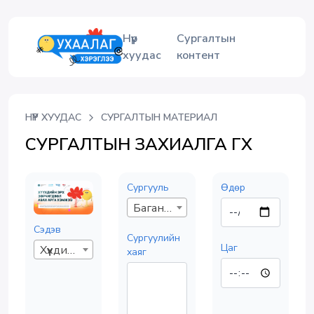
Нүүр
Сургалтын
хуудас
контент
НҮҮР ХУУДАС
СУРГАЛТЫН МАТЕРИАЛ
СУРГАЛТЫН ЗАХИАЛГА ӨГӨХ
Сургууль
Өдөр
Багануур: Боловсрол сургууль
Сэдэв
Сургуулийн
Цаг
Хүүхдийн эрх зөрчигдвөл авах арга хэмжээ
хаяг