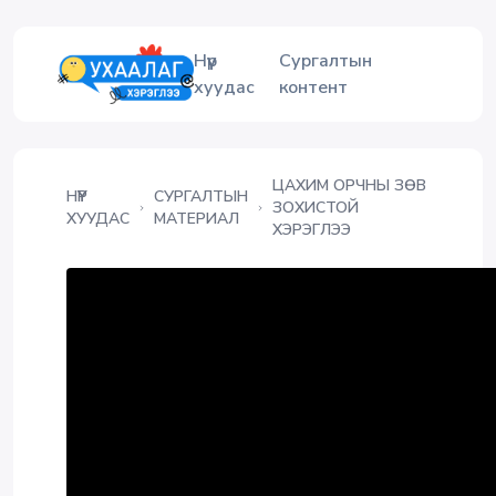
Нүүр
Сургалтын
хуудас
контент
ЦАХИМ ОРЧНЫ ЗӨВ
НҮҮР
СУРГАЛТЫН
ЗОХИСТОЙ
ХУУДАС
МАТЕРИАЛ
ХЭРЭГЛЭЭ