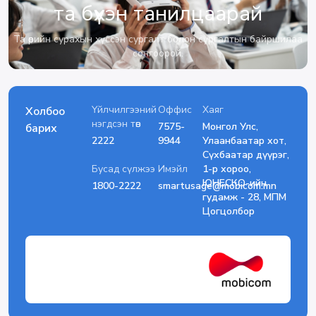
та бүхэн танилцаарай
Та өөрийн сурахын хүссэн сургалт болон сургалтын байршилаа
сонгоорой.
Үйлчилгээний
Оффис
Хаяг
Холбоо
нэгдсэн төв
7575-
Монгол Улс,
барих
2222
9944
Улаанбаатар хот,
Сүхбаатар дүүрэг,
Бусад сүлжээ
Имэйл
1-р хороо,
ЮНЕСКО-ийн
1800-2222
smartusage@mobicom.mn
гудамж - 28, МПМ
Цогцолбор