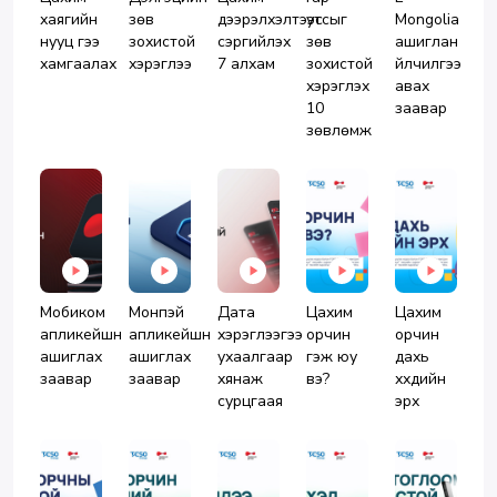
хаягийн
зөв
дээрэлхэлтээс
утсыг
Mongolia
нууц үгээ
зохистой
сэргийлэх
зөв
ашиглан
хамгаалах
хэрэглээ
7 алхам
зохистой
үйлчилгээ
хэрэглэх
авах
10
заавар
зөвлөмж
Мобиком
Монпэй
Дата
Цахим
Цахим
апликейшн
апликейшн
хэрэглээгээ
орчин
орчин
ашиглах
ашиглах
ухаалгаар
гэж юу
дахь
заавар
заавар
хянаж
вэ?
хүүхдийн
сурцгаая
эрх