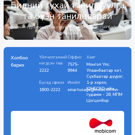
Бидний тухай танилцуулга
та бүхэн танилцаарай
Та өөрийн сурахын хүссэн сургалт болон сургалтын байршилаа
сонгоорой.
Үйлчилгээний
Оффис
Хаяг
Холбоо
нэгдсэн төв
7575-
Монгол Улс,
барих
2222
9944
Улаанбаатар хот,
Сүхбаатар дүүрэг,
Бусад сүлжээ
Имэйл
1-р хороо,
ЮНЕСКО-ийн
1800-2222
smartusage@mobicom.mn
гудамж - 28, МПМ
Цогцолбор