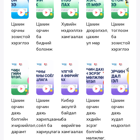
Цахим
Цахим
Хувийн
Цахим
Цахим
орчны
орчин
мэдээллээ
дээрэлхэл,
тоглоом
зохистой
ба
хамгаалах
цахим
ба
хэрэглээ
бидний
ул мөр
зохистой
боломж
хэрэглээ
Цахим
Цахим
Кибер
Цахим
Цахим
орчин
орчин
аюулгүй
орчин
орчин
дахь
дахь
байдал
дахь
дахь
бэлгийн
харилцааны
ба
хүүхдийн
худал
хүчирхийлэл,
соёл ба
өөрийгөө
эсрэг
мэдээлэл
дарамт
хариуцлага
хамгаалах
бэлгийн
мөлжлөг,