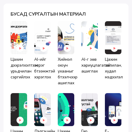
БУСАД СУРГАЛТЫН МАТЕРИАЛ
Цахим
AI-ийг
Хиймэл
AI-г зөв
Цахим
дээрэлхэлтээс
эерэг
оюун
хариуцлагатай
залилан,
урьдчилан
бүтээмжтэй
ухааныг
ашиглах
худал
сэргийлэх
хэрэглэх
бүтээлчээр
мэдээлэл
ашиглах
Цахим
Дэлгэцийн
Цахим
Гар
E-