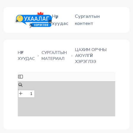
Нүүр
Сургалтын
хуудас
контент
ЦАХИМ ОРЧНЫ
НҮҮР
СУРГАЛТЫН
АЮУЛГҮЙ
ХУУДАС
МАТЕРИАЛ
ХЭРЭГЛЭЭ