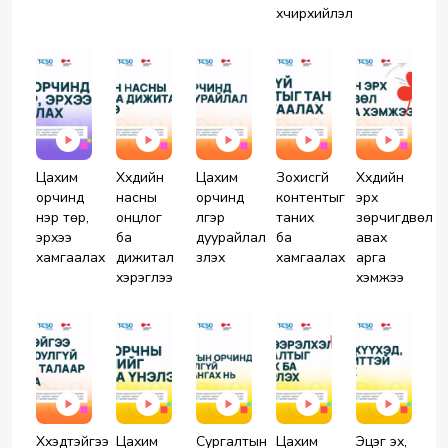
хүчирхийлэл
Цахим
Хүүхдийн
Цахим
Зохисгүй
Хүүхдийн
орчинд
насны
орчинд
контентыг
эрх
нэр төр,
онцлог
үлгэр
таних
зөрчигдвөл
эрхээ
ба
дуурайлал
ба
авах
хамгаалах
дижитал
үзүүлэх
хамгаалах
арга
хэрэглээ
хэмжээ
Хүүхэдтэйгээ
Цахим
Сургалтын
Цахим
Эцэг эх,